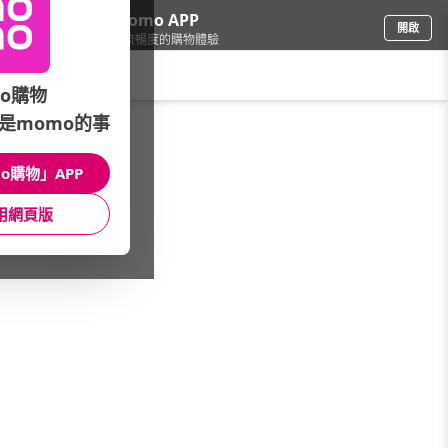
下載momo APP
開啟
給你3倍流暢度的購物體驗
請輸入搜尋關鍵字
o購物
是momo的事
個人清潔
/
沙龍髮品
/
精選沙龍品牌
/
Curly Shyll 荷琇
o購物」APP
館長推薦
月銷量
新上市
價格
評價
用網頁版
很抱歉，沒有篩選到符合條件的商品
您可以調整篩選條件試試看