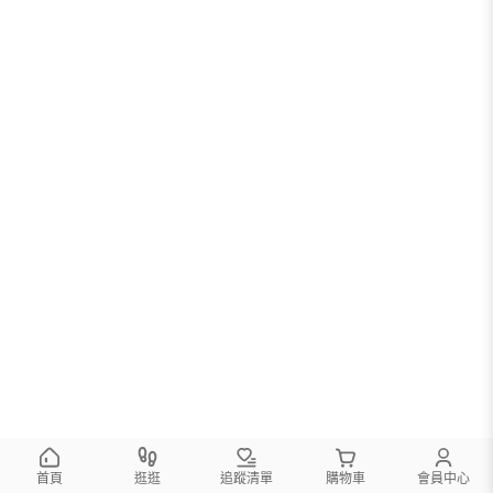
首頁
逛逛
追蹤清單
購物車
會員中心