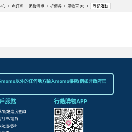
中心
查訂單
追蹤清單
折價券
購物車 (0)
登記活動
女時尚
男時尚
精品/飾品
彩妝保養
個人清潔
日用/紙品
母