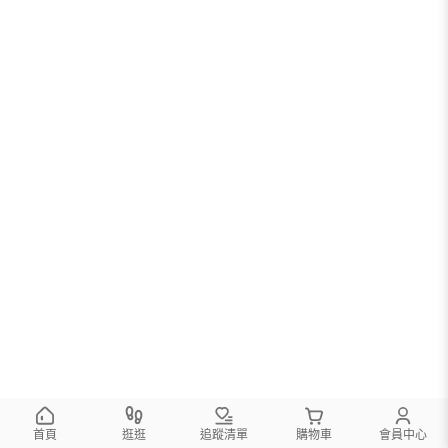
首頁
逛逛
追蹤清單
購物車
會員中心