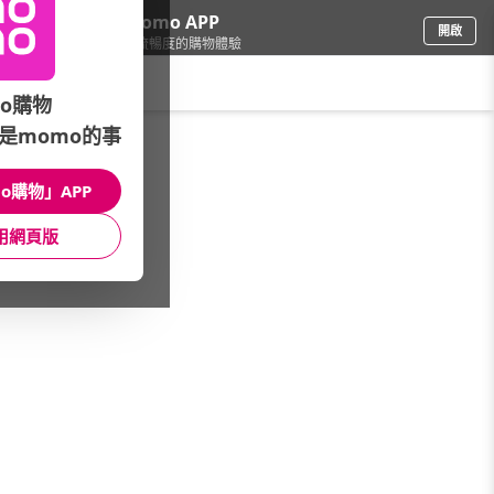
下載momo APP
開啟
給你3倍流暢度的購物體驗
請輸入搜尋關鍵字
o購物
是momo的事
寵物
/
狗飼料/乾糧
/
本月主打
/
紐崔斯紐樂芙▼75折up
o購物」APP
館長推薦
月銷量
新上市
價格
評價
用網頁版
很抱歉，沒有篩選到符合條件的商品
您可以調整篩選條件試試看