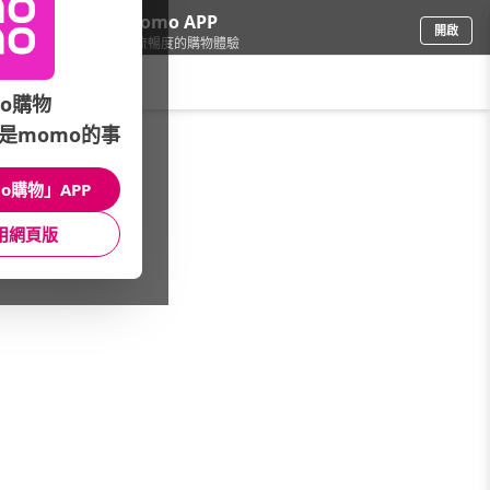
下載momo APP
開啟
給你3倍流暢度的購物體驗
請輸入搜尋關鍵字
o購物
是momo的事
寵物
/
貓飼料/乾糧
/
品牌總覽
/
海陸饗宴
o購物」APP
館長推薦
月銷量
新上市
價格
評價
用網頁版
很抱歉，沒有篩選到符合條件的商品
您可以調整篩選條件試試看