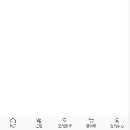
首頁
逛逛
追蹤清單
購物車
會員中心