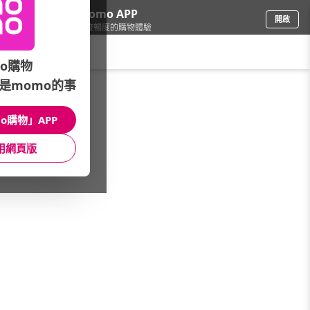
下載momo APP
開啟
給你3倍流暢度的購物體驗
請輸入搜尋關鍵字
o購物
是momo的事
寵物
/
貓飼料/乾糧
/
本月主打
/
靈萃▼限定品買一送一
o購物」APP
館長推薦
月銷量
新上市
價格
評價
用網頁版
很抱歉，沒有篩選到符合條件的商品
您可以調整篩選條件試試看