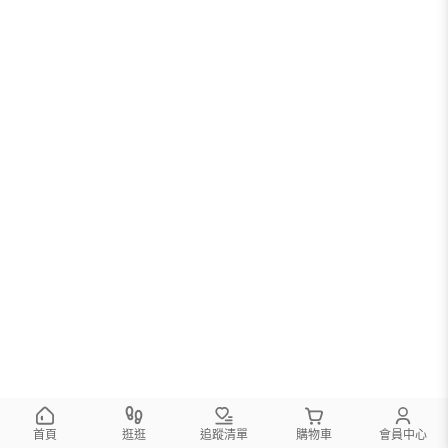
首頁
逛逛
追蹤清單
購物車
會員中心