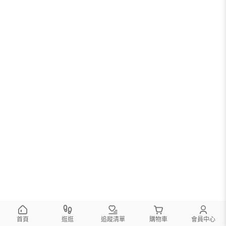
首頁
逛逛
追蹤清單
購物車
會員中心