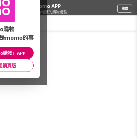
下載momo APP
開啟
給你3倍流暢度的購物體驗
請輸入搜尋關鍵字
o購物
是momo的事
寵物
/
貓飼料/乾糧
/
飼料
/
凍乾飼料
o購物」APP
館長推薦
月銷量
新上市
價格
評價
用網頁版
很抱歉，沒有篩選到符合條件的商品
您可以調整篩選條件試試看