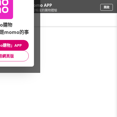
下載momo APP
開啟
給你3倍流暢度的購物體驗
請輸入搜尋關鍵字
o購物
是momo的事
寵物
/
貓飼料/乾糧
/
品牌總覽
/
ST 幸福貓
o購物」APP
館長推薦
月銷量
新上市
價格
評價
用網頁版
很抱歉，沒有篩選到符合條件的商品
您可以調整篩選條件試試看