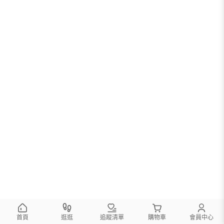
首頁
逛逛
追蹤清單
購物車
會員中心