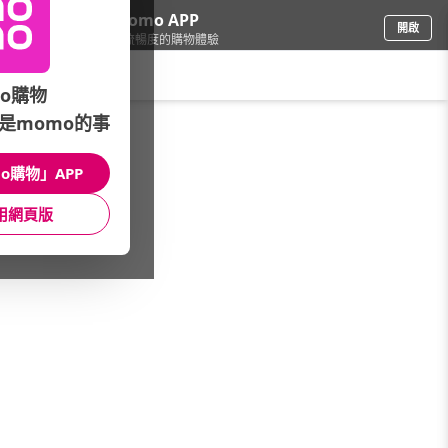
下載momo APP
開啟
給你3倍流暢度的購物體驗
請輸入搜尋關鍵字
o購物
是momo的事
寵物
/
寵物零食/保健
/
寵物》保健品牌
/
吉沛思
o購物」APP
館長推薦
月銷量
新上市
價格
評價
用網頁版
很抱歉，沒有篩選到符合條件的商品
您可以調整篩選條件試試看