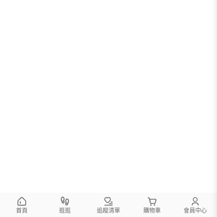
首頁
逛逛
追蹤清單
購物車
會員中心