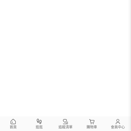
您可以調整篩選條件試試看
首頁
逛逛
追蹤清單
購物車
會員中心