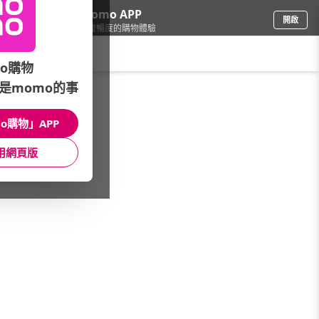
下載momo APP
開啟
給你3倍流暢度的購物體驗
請輸入搜尋關鍵字
o購物
是momo的事
寵物
/
寵物零食/保健
o購物」APP
本館精選商品
用網頁版
館長推薦
月銷量
新上市
價格
評價
很抱歉，沒有篩選到符合條件的商品