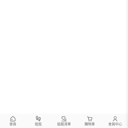
首頁
逛逛
追蹤清單
購物車
會員中心