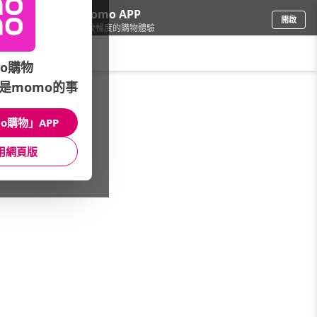
下載momo APP
開啟
給你3倍流暢度的購物體驗
請輸入搜尋關鍵字
o購物
是momo的事
寵物
/
寵物零食/保健
/
品牌特談☆
/
木入森 | 滿額贈好禮
o購物」APP
館長推薦
月銷量
新上市
價格
評價
用網頁版
很抱歉，沒有篩選到符合條件的商品
您可以調整篩選條件試試看