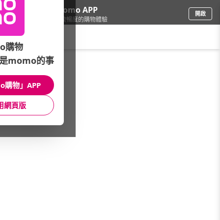
下載momo APP
開啟
給你3倍流暢度的購物體驗
請輸入搜尋關鍵字
o購物
是momo的事
寵物
/
寵物玩具/居家用品
/
貓玩具
/
貓抓板
o購物」APP
館長推薦
月銷量
新上市
價格
評價
用網頁版
很抱歉，沒有篩選到符合條件的商品
您可以調整篩選條件試試看