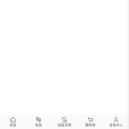
首頁
逛逛
追蹤清單
購物車
會員中心