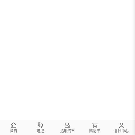
首頁
逛逛
追蹤清單
購物車
會員中心