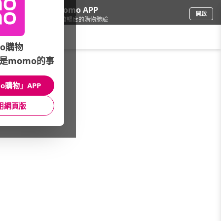
下載momo APP
開啟
給你3倍流暢度的購物體驗
請輸入搜尋關鍵字
o購物
是momo的事
寵物
/
寵物玩具/居家用品
/
熱銷商品
/
待用★
o購物」APP
館長推薦
月銷量
新上市
價格
評價
用網頁版
很抱歉，沒有篩選到符合條件的商品
您可以調整篩選條件試試看