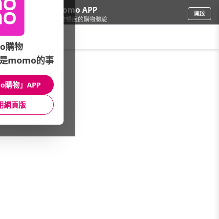
下載momo APP
開啟
給你3倍流暢度的購物體驗
請輸入搜尋關鍵字
o購物
是momo的事
寵物
/
貓罐頭/鮮食
o購物」APP
本館精選商品
用網頁版
館長推薦
月銷量
新上市
價格
評價
很抱歉，沒有篩選到符合條件的商品