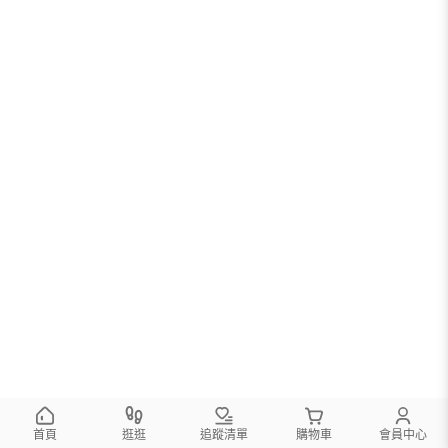
您可以調整篩選條件試試看
首頁
逛逛
追蹤清單
購物車
會員中心