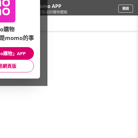
下載momo APP
開啟
給你3倍流暢度的購物體驗
請輸入搜尋關鍵字
o購物
是momo的事
傢飾寢具
/
床包/床罩
/
品牌總覽(A~Z)
/
BUNNY LIFE 邦妮生活館
o購物」APP
館長推薦
月銷量
新上市
價格
評價
用網頁版
很抱歉，沒有篩選到符合條件的商品
您可以調整篩選條件試試看