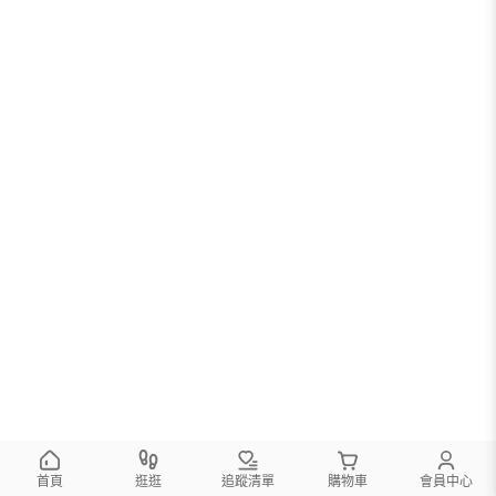
首頁
逛逛
追蹤清單
購物車
會員中心