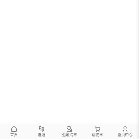
首頁
逛逛
追蹤清單
購物車
會員中心