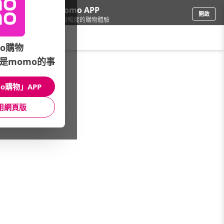
下載momo APP
開啟
給你3倍流暢度的購物體驗
請輸入搜尋關鍵字
o購物
是momo的事
傢飾寢具
/
床包/床罩
/
百貨專櫃品牌
/
飛航模飾 Flight Mode
o購物」APP
館長推薦
月銷量
新上市
價格
評價
用網頁版
很抱歉，沒有篩選到符合條件的商品
您可以調整篩選條件試試看