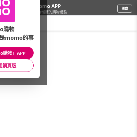
下載momo APP
開啟
給你3倍流暢度的購物體驗
請輸入搜尋關鍵字
o購物
是momo的事
傢飾寢具
/
床包/床罩
/
品牌總覽(A~Z)
/
Fancy Belle
o購物」APP
館長推薦
月銷量
新上市
價格
評價
用網頁版
很抱歉，沒有篩選到符合條件的商品
您可以調整篩選條件試試看