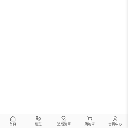
首頁
逛逛
追蹤清單
購物車
會員中心