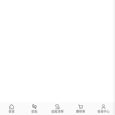
首頁
逛逛
追蹤清單
購物車
會員中心