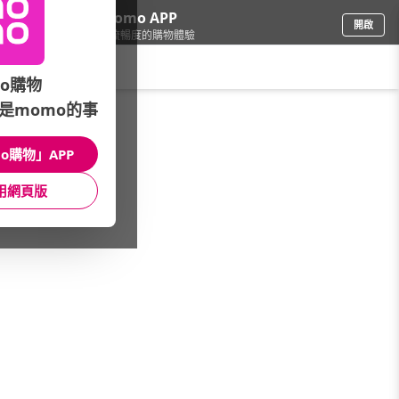
下載momo APP
開啟
給你3倍流暢度的購物體驗
請輸入搜尋關鍵字
o購物
是momo的事
傢飾寢具
/
床墊
/
網路熱搜品牌
/
迪奧斯
o購物」APP
館長推薦
月銷量
新上市
價格
評價
用網頁版
很抱歉，沒有篩選到符合條件的商品
您可以調整篩選條件試試看