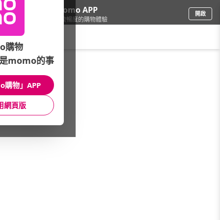
下載momo APP
開啟
給你3倍流暢度的購物體驗
請輸入搜尋關鍵字
o購物
是momo的事
傢飾寢具
/
床墊
/
品牌總覽(A~Z)
/
Venice
o購物」APP
館長推薦
月銷量
新上市
價格
評價
用網頁版
很抱歉，沒有篩選到符合條件的商品
您可以調整篩選條件試試看