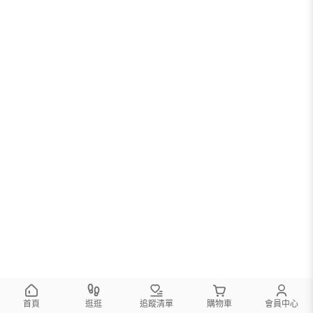
首頁
逛逛
追蹤清單
購物車
會員中心