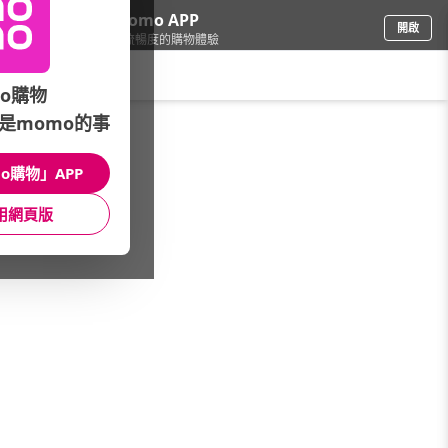
下載momo APP
開啟
給你3倍流暢度的購物體驗
請輸入搜尋關鍵字
o購物
是momo的事
傢飾寢具
/
床墊
/
記憶床墊
o購物」APP
館長推薦
月銷量
新上市
價格
評價
用網頁版
很抱歉，沒有篩選到符合條件的商品
您可以調整篩選條件試試看