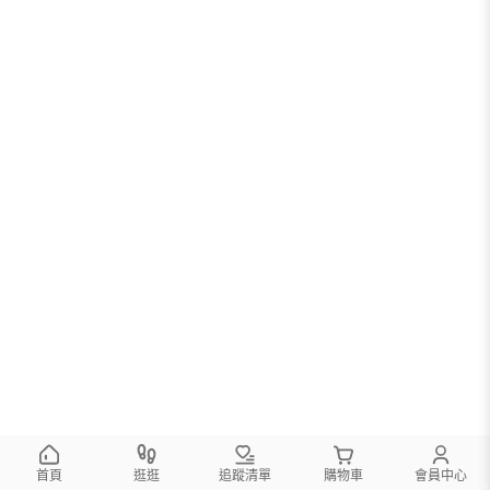
首頁
逛逛
追蹤清單
購物車
會員中心