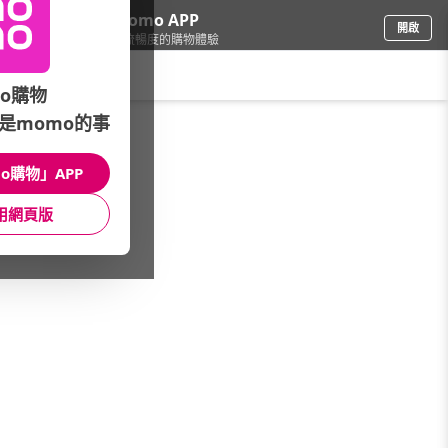
下載momo APP
開啟
給你3倍流暢度的購物體驗
請輸入搜尋關鍵字
o購物
是momo的事
傢飾寢具
/
床墊
/
網路熱搜品牌
/
Jenny Silk 名流寢飾
o購物」APP
館長推薦
月銷量
新上市
價格
評價
用網頁版
很抱歉，沒有篩選到符合條件的商品
您可以調整篩選條件試試看