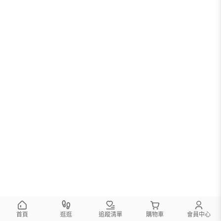
首頁
逛逛
追蹤清單
購物車
會員中心