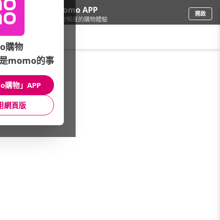
下載momo APP
開啟
給你3倍流暢度的購物體驗
請輸入搜尋關鍵字
o購物
是momo的事
傢飾寢具
/
沙發墊/坐墊/抱枕
/
品牌總覽
/
J&N
o購物」APP
館長推薦
月銷量
新上市
價格
評價
用網頁版
很抱歉，沒有篩選到符合條件的商品
您可以調整篩選條件試試看