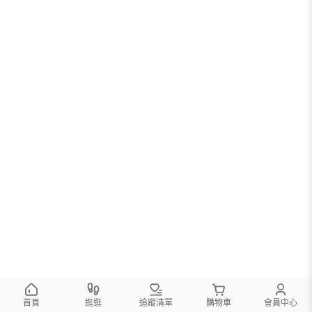
首頁
逛逛
追蹤清單
購物車
會員中心