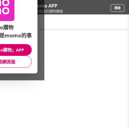
下載momo APP
開啟
給你3倍流暢度的購物體驗
請輸入搜尋關鍵字
o購物
是momo的事
傢飾寢具
/
沙發墊/坐墊/抱枕
/
decopop
/
山德力
o購物」APP
館長推薦
月銷量
新上市
價格
評價
用網頁版
很抱歉，沒有篩選到符合條件的商品
您可以調整篩選條件試試看