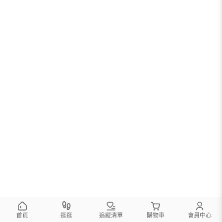
首頁
逛逛
追蹤清單
購物車
會員中心