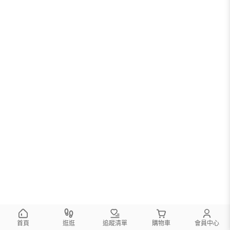
首頁
逛逛
追蹤清單
購物車
會員中心