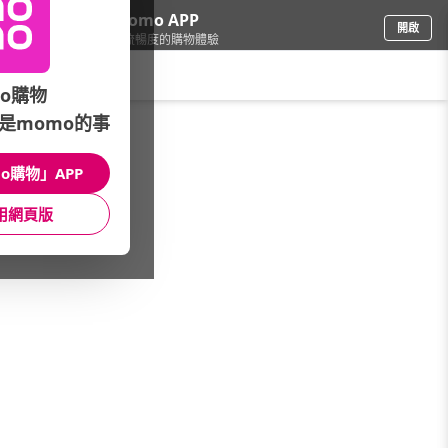
下載momo APP
開啟
給你3倍流暢度的購物體驗
請輸入搜尋關鍵字
o購物
是momo的事
運動/按摩
/
健身器材
/
本月主打
/
WonderCore↘滿額贈好禮
o購物」APP
館長推薦
月銷量
新上市
價格
評價
用網頁版
很抱歉，沒有篩選到符合條件的商品
您可以調整篩選條件試試看