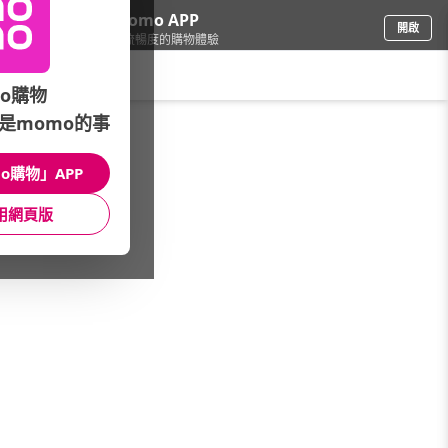
下載momo APP
開啟
給你3倍流暢度的購物體驗
請輸入搜尋關鍵字
o購物
是momo的事
運動/按摩
/
重量訓練器材
/
拳擊/武術
/
武術用品
o購物」APP
館長推薦
月銷量
新上市
價格
評價
用網頁版
很抱歉，沒有篩選到符合條件的商品
您可以調整篩選條件試試看