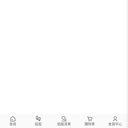
首頁
逛逛
追蹤清單
購物車
會員中心