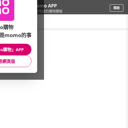
下載momo APP
開啟
給你3倍流暢度的購物體驗
請輸入搜尋關鍵字
o購物
是momo的事
運動/按摩
/
按摩器材
/
按摩器材
/
按摩器
o購物」APP
館長推薦
月銷量
新上市
價格
評價
用網頁版
很抱歉，沒有篩選到符合條件的商品
您可以調整篩選條件試試看