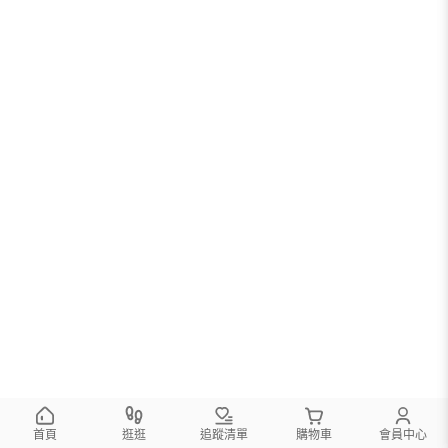
首頁
逛逛
追蹤清單
購物車
會員中心