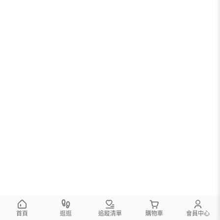
首頁
逛逛
追蹤清單
購物車
會員中心