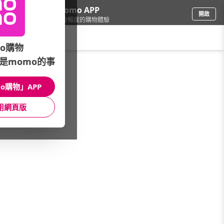
下載momo APP
開啟
給你3倍流暢度的購物體驗
請輸入搜尋關鍵字
o購物
是momo的事
運動/按摩
/
按摩器材
/
品牌總覽(A~Z/筆劃)
/
Panasonic
o購物」APP
館長推薦
月銷量
新上市
價格
評價
用網頁版
很抱歉，沒有篩選到符合條件的商品
您可以調整篩選條件試試看