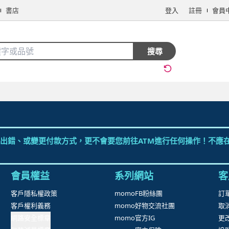
書店
登入
註冊
會員
搜尋
出錯、或變更付款方式，更不會要您前往ATM進行任何操作！不應在
會員權益
系列網站
客
客戶隱私權政策
momoFB粉絲團
訂
客戶權利義務
momo好物交流社團
取
網路安全標章
momo官方IG
更