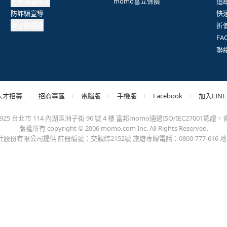
包裝減量標章
momo富立保險
追
防詐騙宣導
快
碳足跡標籤
折
F
聯
人才招募
招商專區
電腦版
手機版
Facebook
加入LINE
台北市 114 內湖區洲子街 96 號 4 樓 富邦momo通過ISO/IEC27001認證，食品
版權所有 copyright © 2006 momo.com Inc. All Rights Reserved.
有限公司提供 註冊編號：交觀綜2152號 旅遊專線電話：0800-777-616