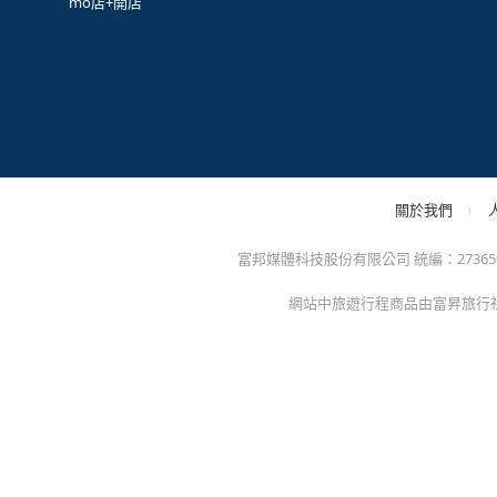
mo店+開店
關於我們
富邦媒體科技股份有限公司 統編：27365925 
網站中旅遊行程商品由富昇旅行社股份