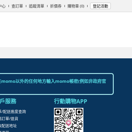
中心
查訂單
追蹤清單
折價券
購物車 (0)
登記活動
momo以外的任何地方輸入momo帳密(例如非政府官
戶服務
行動購物APP
單/配送進度查詢
消訂單/退貨
改配送地址