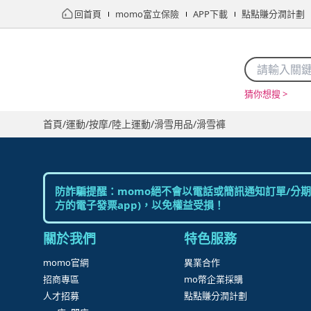
回首頁
momo富立保險
APP下載
點點賺分潤計劃
猜你想搜 >
首頁
/
運動/按摩
/
陸上運動
/
滑雪用品
/
滑雪褲
防詐騙提醒：momo絕不會以電話或簡訊通知訂單/分期
方的電子發票app)，以免權益受損！
關於我們
特色服務
momo官網
異業合作
招商專區
mo幣企業採購
人才招募
點點賺分潤計劃