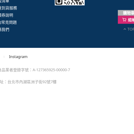
蹤清單
速到貨服務
購物
價券說明
結
AQ常見問題
TO
絡我們
Instagram
業者登錄字號：A-127365925-00000-7
 地址：台北市內湖區洲子街92號7樓