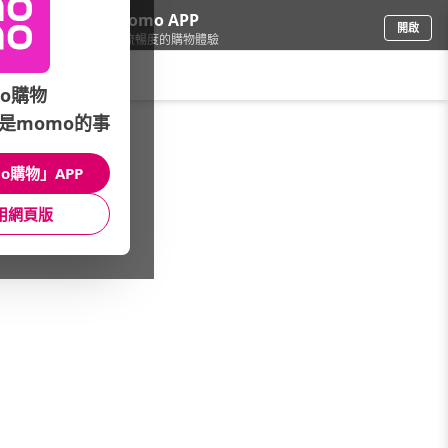
下載momo APP
開啟
給你3倍流暢度的購物體驗
請輸入搜尋關鍵字
o購物
是momo的事
文具樂器
/
辦公用品
/
品牌總覽(A~Z)
/
ZEBRA
o購物」APP
館長推薦
月銷量
新上市
價格
評價
用網頁版
很抱歉，沒有篩選到符合條件的商品
您可以調整篩選條件試試看