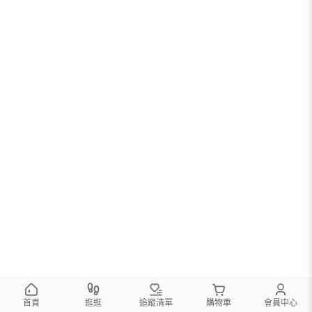
首頁
逛逛
追蹤清單
購物車
會員中心