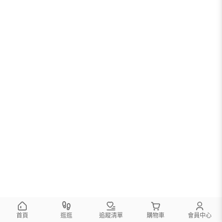
首頁
逛逛
追蹤清單
購物車
會員中心