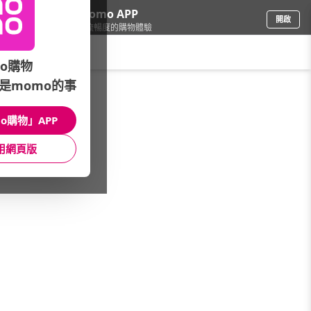
下載momo APP
開啟
給你3倍流暢度的購物體驗
請輸入搜尋關鍵字
o購物
是momo的事
文具樂器
/
辦公用品
/
品牌總覽(A~Z)
/
3M
o購物」APP
館長推薦
月銷量
新上市
價格
評價
用網頁版
很抱歉，沒有篩選到符合條件的商品
您可以調整篩選條件試試看