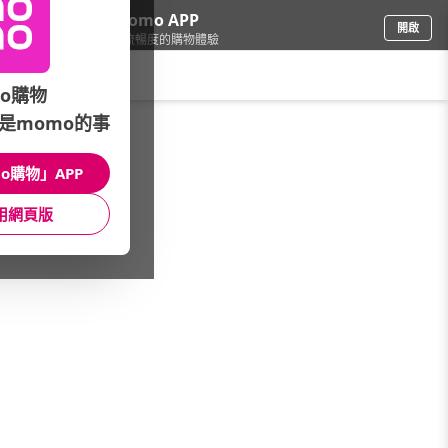
下載momo APP
開啟
給你3倍流暢度的購物體驗
請輸入搜尋關鍵字
o購物
是momo的事
文具樂器
/
辦公用品
/
品牌總覽(A~Z)
/
FILUX飛力士
o購物」APP
館長推薦
月銷量
新上市
價格
評價
用網頁版
很抱歉，沒有篩選到符合條件的商品
您可以調整篩選條件試試看