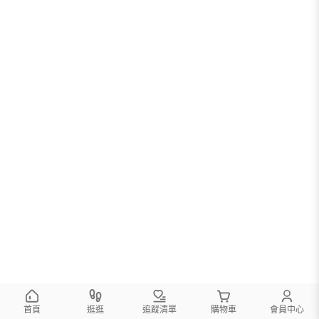
首頁
逛逛
追蹤清單
購物車
會員中心