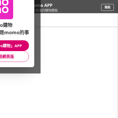
下載momo APP
開啟
給你3倍流暢度的購物體驗
請輸入搜尋關鍵字
o購物
是momo的事
文具樂器
/
樂器
/
管樂器
/
直笛
o購物」APP
館長推薦
月銷量
新上市
價格
評價
用網頁版
很抱歉，沒有篩選到符合條件的商品
您可以調整篩選條件試試看