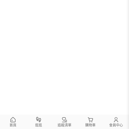
首頁
逛逛
追蹤清單
購物車
會員中心