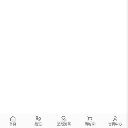
首頁
逛逛
追蹤清單
購物車
會員中心