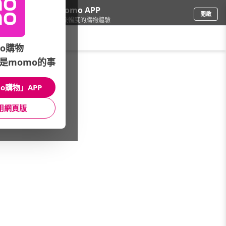
下載momo APP
開啟
給你3倍流暢度的購物體驗
請輸入搜尋關鍵字
o購物
是momo的事
文具樂器
/
樂器
/
品牌總覽
/
ROLAND
o購物」APP
館長推薦
月銷量
新上市
價格
評價
用網頁版
很抱歉，沒有篩選到符合條件的商品
您可以調整篩選條件試試看