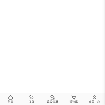
首頁
逛逛
追蹤清單
購物車
會員中心