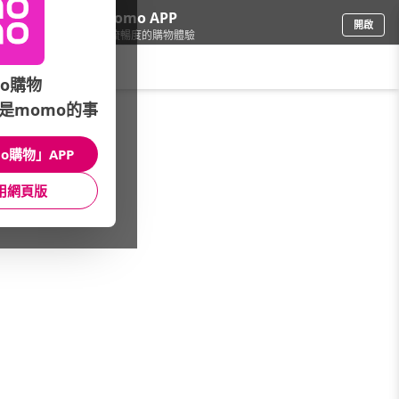
下載momo APP
開啟
給你3倍流暢度的購物體驗
請輸入搜尋關鍵字
o購物
是momo的事
文具樂器
/
樂器
/
樂器零配件
/
琴椅/演奏椅
o購物」APP
館長推薦
月銷量
新上市
價格
評價
用網頁版
很抱歉，沒有篩選到符合條件的商品
您可以調整篩選條件試試看