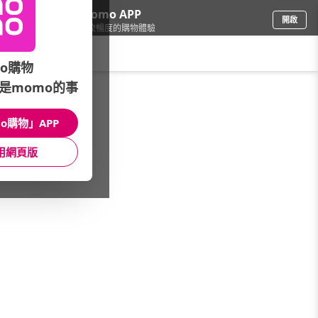
下載momo APP
開啟
給你3倍流暢度的購物體驗
請輸入搜尋關鍵字
o購物
是momo的事
文具樂器
/
樂器
/
品牌總覽
/
BlackSmith
o購物」APP
館長推薦
月銷量
新上市
價格
評價
用網頁版
很抱歉，沒有篩選到符合條件的商品
您可以調整篩選條件試試看