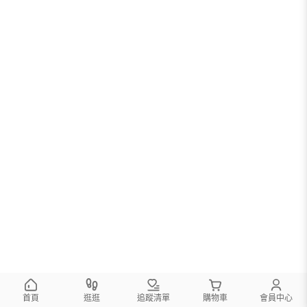
首頁
逛逛
追蹤清單
購物車
會員中心