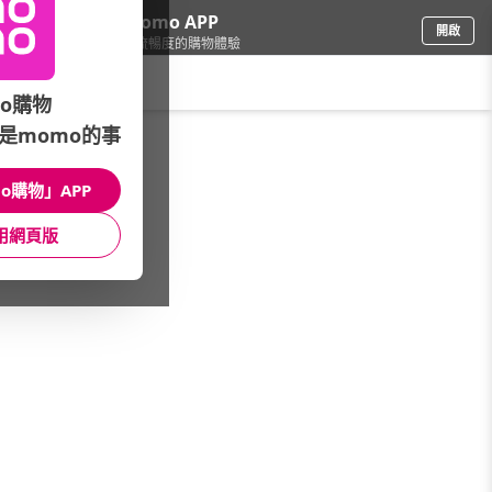
下載momo APP
開啟
給你3倍流暢度的購物體驗
請輸入搜尋關鍵字
o購物
是momo的事
修繕園藝
/
衛浴設備
/
衛浴品牌
/
cassido卡司多
o購物」APP
館長推薦
月銷量
新上市
價格
評價
用網頁版
很抱歉，沒有篩選到符合條件的商品
您可以調整篩選條件試試看