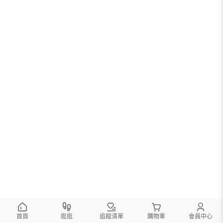
首頁
逛逛
追蹤清單
購物車
會員中心