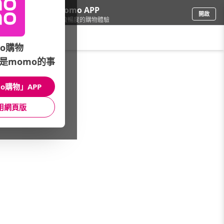
下載momo APP
開啟
給你3倍流暢度的購物體驗
請輸入搜尋關鍵字
o購物
是momo的事
修繕園藝
/
衛浴設備
/
衛浴品牌
/
新沐衛浴
o購物」APP
館長推薦
月銷量
新上市
價格
評價
用網頁版
很抱歉，沒有篩選到符合條件的商品
您可以調整篩選條件試試看