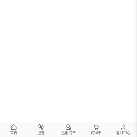
首頁
逛逛
追蹤清單
購物車
會員中心