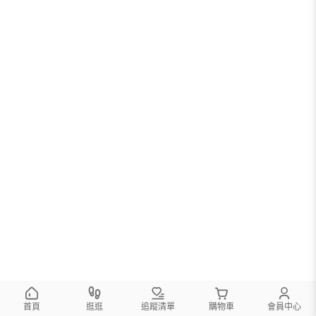
首頁
逛逛
追蹤清單
購物車
會員中心