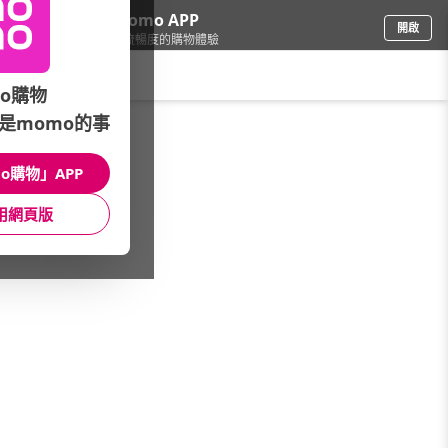
下載momo APP
開啟
給你3倍流暢度的購物體驗
請輸入搜尋關鍵字
o購物
是momo的事
修繕園藝
/
衛浴設備
/
水材配件
/
管路抑垢器
o購物」APP
館長推薦
月銷量
新上市
價格
評價
用網頁版
很抱歉，沒有篩選到符合條件的商品
您可以調整篩選條件試試看