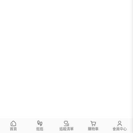
首頁
逛逛
追蹤清單
購物車
會員中心