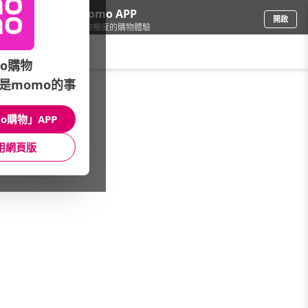
下載momo APP
開啟
給你3倍流暢度的購物體驗
請輸入搜尋關鍵字
o購物
是momo的事
修繕園藝
/
衛浴設備
/
衛浴品牌
/
台達電子
o購物」APP
館長推薦
月銷量
新上市
價格
評價
用網頁版
很抱歉，沒有篩選到符合條件的商品
您可以調整篩選條件試試看