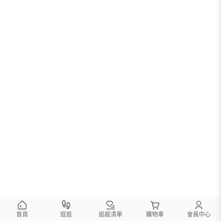
首頁
逛逛
追蹤清單
購物車
會員中心