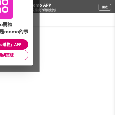
下載momo APP
開啟
給你3倍流暢度的購物體驗
請輸入搜尋關鍵字
o購物
是momo的事
修繕園藝
/
燈泡/燈飾
/
燈飾照明品牌
/
Yeelight 易來
o購物」APP
館長推薦
月銷量
新上市
價格
評價
用網頁版
很抱歉，沒有篩選到符合條件的商品
您可以調整篩選條件試試看