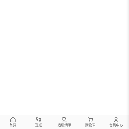
首頁
逛逛
追蹤清單
購物車
會員中心