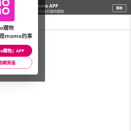
下載momo APP
開啟
給你3倍流暢度的購物體驗
請輸入搜尋關鍵字
o購物
是momo的事
修繕園藝
/
居安防護
/
防身防狼
/
防狼噴霧
o購物」APP
館長推薦
月銷量
新上市
價格
評價
用網頁版
很抱歉，沒有篩選到符合條件的商品
您可以調整篩選條件試試看