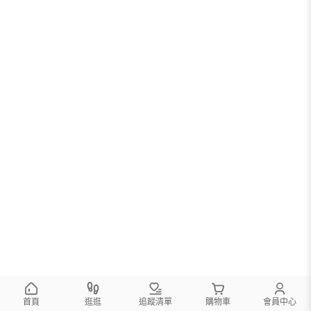
首頁
逛逛
追蹤清單
購物車
會員中心