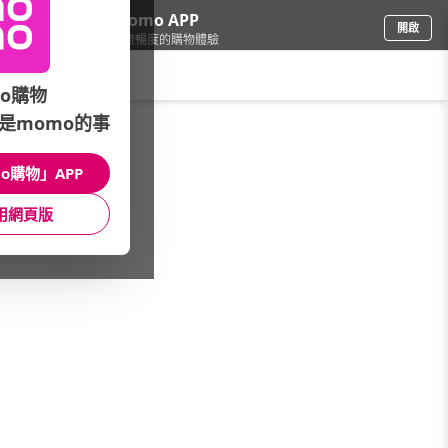
下載momo APP
開啟
給你3倍流暢度的購物體驗
請輸入搜尋關鍵字
o購物
是momo的事
修繕園藝
/
居安防護
/
居安防護品牌
/
壁虎防滑
o購物」APP
館長推薦
月銷量
新上市
價格
評價
用網頁版
很抱歉，沒有篩選到符合條件的商品
您可以調整篩選條件試試看