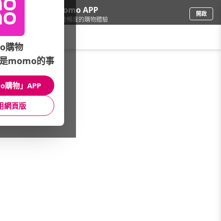
下載momo APP
開啟
給你3倍流暢度的購物體驗
請輸入搜尋關鍵字
o購物
是momo的事
修繕園藝
/
居安防護
/
居安防護品牌
/
Eagle Safes
o購物」APP
館長推薦
月銷量
新上市
價格
評價
用網頁版
很抱歉，沒有篩選到符合條件的商品
您可以調整篩選條件試試看