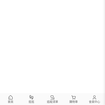
首頁
逛逛
追蹤清單
購物車
會員中心