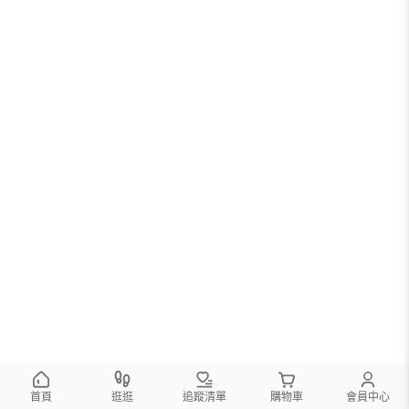
首頁
逛逛
追蹤清單
購物車
會員中心