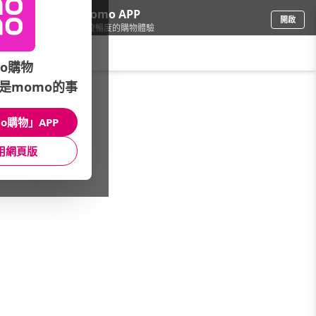
下載momo APP
開啟
給你3倍流暢度的購物體驗
請輸入搜尋關鍵字
o購物
是momo的事
加值/軟體
/
數位加值/遊戲
/
KOMOE指定卡
/
KOMOE
o購物」APP
館長推薦
月銷量
新上市
價格
評價
用網頁版
很抱歉，沒有篩選到符合條件的商品
您可以調整篩選條件試試看