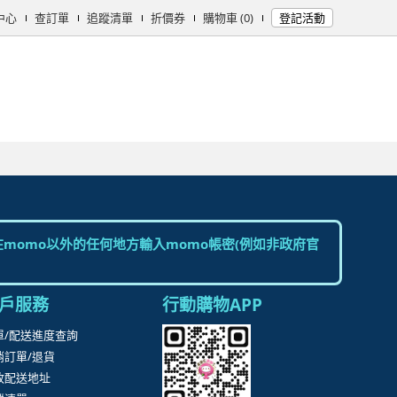
中心
查訂單
追蹤清單
折價券
購物車 (0)
登記活動
女時尚
男時尚
精品/飾品
彩妝保養
個人清潔
日用/紙品
母