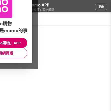
下載momo APP
開啟
給你3倍流暢度的購物體驗
請輸入搜尋關鍵字
o購物
是momo的事
加值/軟體
/
數位加值/遊戲
/
追劇/音樂/漫畫/通訊
/
LINE TV
o購物」APP
館長推薦
月銷量
新上市
價格
評價
用網頁版
很抱歉，沒有篩選到符合條件的商品
您可以調整篩選條件試試看