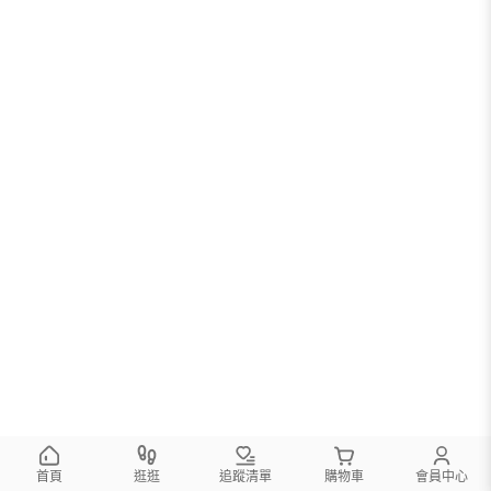
首頁
逛逛
追蹤清單
購物車
會員中心