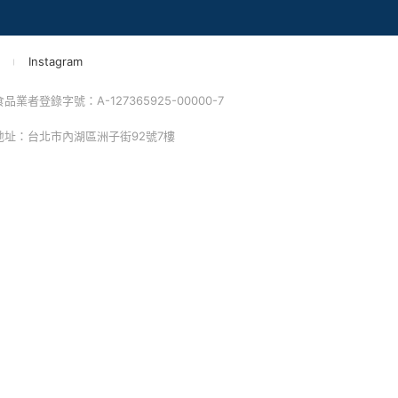
消訂單/退貨
改配送地址
蹤清單
速到貨服務
價券說明
AQ常見問題
絡我們
Instagram
業者登錄字號：A-127365925-00000-7
 地址：台北市內湖區洲子街92號7樓