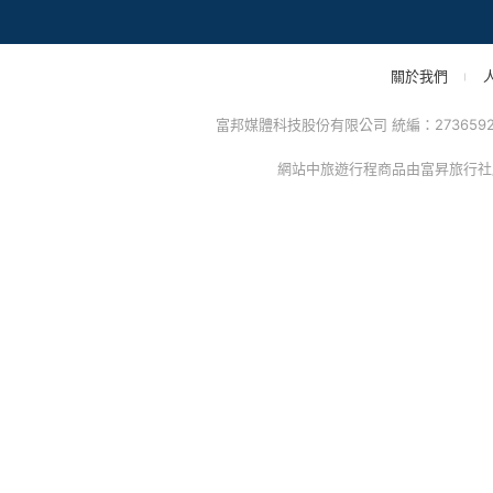
招商專區
mo幣企業採購
人才招募
點點賺分潤計劃
mo店+開店
關於我們
富邦媒體科技股份有限公司 統編：27365925 
網站中旅遊行程商品由富昇旅行社股份