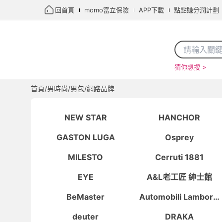
回首頁
momo富立保險
APP下載
點點賺分潤計劃
猜你想搜 >
首頁
限時搶購
直播
mo店+
看看買
家電
電玩
首頁
/
男時尚
/
男包
/
網路品牌
NEW STAR
HANCHOR
GASTON LUGA
Osprey
MILESTO
Cerruti 1881
EYE
A&L老工匠 紳士館
BeMaster
Automobili Lamborgh