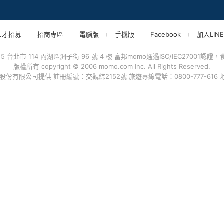
客戶權利義務
momo好物交流社團
取
網路安全標章
momo官方IG
更
包裝減量標章
momo富立保險
追
防詐騙宣導
快
碳足跡標籤
折
F
聯
人才招募
招商專區
電腦版
手機版
Facebook
加入LINE
台北市 114 內湖區洲子街 96 號 4 樓 富邦momo通過ISO/IEC27001認證，食品
版權所有 copyright © 2006 momo.com Inc. All Rights Reserved.
有限公司提供 註冊編號：交觀綜2152號 旅遊專線電話：0800-777-616