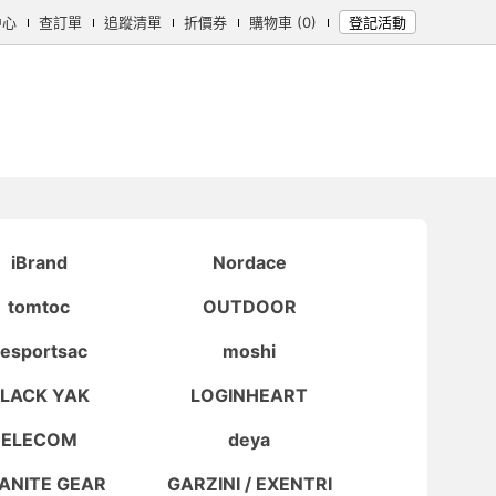
中心
查訂單
追蹤清單
折價券
購物車 (0)
登記活動
女時尚
男時尚
精品/飾品
彩妝保養
個人清潔
日用/紙品
母
iBrand
Nordace
tomtoc
OUTDOOR
Lesportsac
moshi
BLACK YAK
LOGINHEART
ELECOM
deya