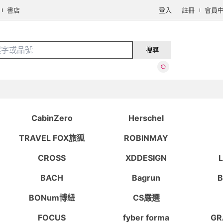
書店
登入
註冊
會員
搜全站商品
搜尋
手機/相機
電腦/組件
3C週邊
保健/醫療
食品/飲料
生鮮
CabinZero
Herschel
TRAVEL FOX旅狐
ROBINMAY
CROSS
XDDESIGN
看更多
BACH
Bagrun
ini
BONum博紐
CS嚴選