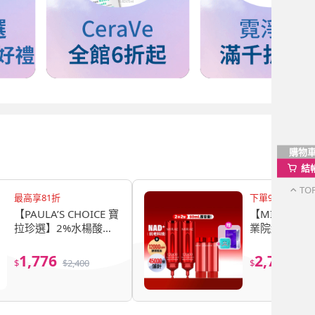
購物
結
TO
最高享81折
下單9折 滿1000
【PAULA’S CHOICE 寶
【MIRAE 
拉珍選】2%水楊酸精
業院線NAD
華液118mlx2入組
精華 60mL組
*2+補充管*2
1,776
2,780
$
$
2,400
$
$
4,