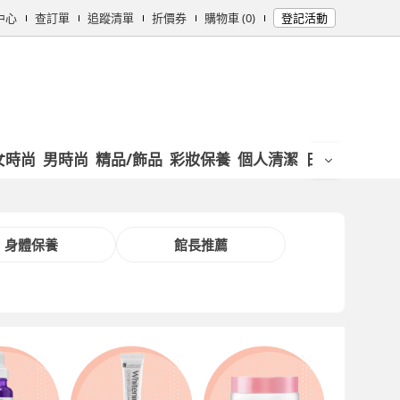
中心
查訂單
追蹤清單
折價券
購物車 (0)
登記活動
女時尚
男時尚
精品/飾品
彩妝保養
個人清潔
日用/紙品
母
身體保養
館長推薦