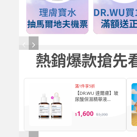
滿1件享5折
【DR.WU 達爾膚】玻
尿酸保濕精華液
30ML(2入組)
1,600
$
$
3,200