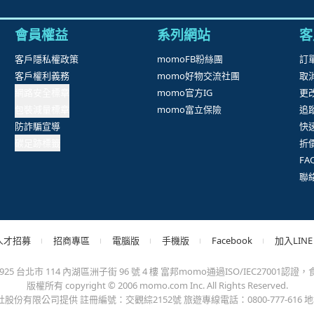
會員權益
系列網站
客
客戶隱私權政策
momoFB粉絲團
訂
客戶權利義務
momo好物交流社團
取
網路安全標章
momo官方IG
更
包裝減量標章
momo富立保險
追
防詐騙宣導
快
碳足跡標籤
折
F
聯
人才招募
招商專區
電腦版
手機版
Facebook
加入LINE
台北市 114 內湖區洲子街 96 號 4 樓 富邦momo通過ISO/IEC27001認證，食品
版權所有 copyright © 2006 momo.com Inc. All Rights Reserved.
有限公司提供 註冊編號：交觀綜2152號 旅遊專線電話：0800-777-616