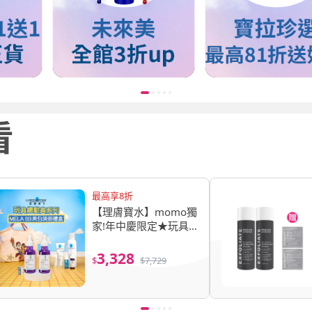
最高享8折
【理膚寶水】momo獨
家!年中慶限定★玩具
總動員系列 MELA B3
美白淡斑禮盒(MELA
3,328
$
$
7,729
B3淡斑淨亮精華
30ml*2)