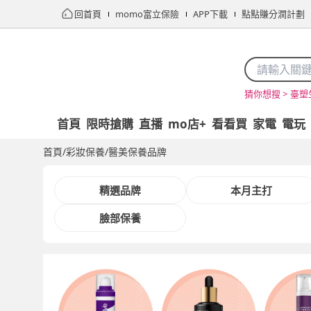
回首頁
momo富立保險
APP下載
點點賺分潤計劃
臺塑
猜你想搜 >
首頁
限時搶購
直播
mo店+
看看買
家電
電玩
首頁
/
彩妝保養
/
醫美保養品牌
精選品牌
本月主打
臉部保養