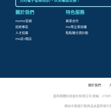
方的電子發票app)，以免權益受損！
關於我們
特色服務
momo官網
異業合作
招商專區
mo幣企業採購
人才招募
點點賺分潤計劃
mo店+開店
關於我們
富邦媒體科技股份有限公司 統編：27365925 
網站中旅遊行程商品由富昇旅行社股份