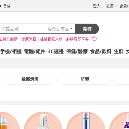
書店
登入
註冊
會員
搜全站商品
搜尋
生醫洗髮精
厚底涼鞋
桂格養氣人參
必勝客即享券
手機/相機
電腦/組件
3C週邊
保健/醫療
食品/飲料
生鮮
臉部清潔
防曬