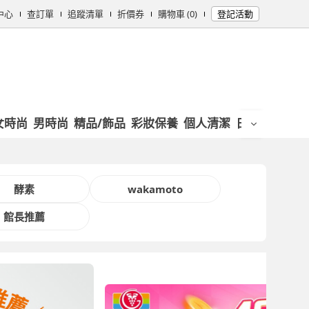
中心
查訂單
追蹤清單
折價券
購物車 (0)
登記活動
女時尚
男時尚
精品/飾品
彩妝保養
個人清潔
日用/紙品
母
酵素
wakamoto
館長推薦