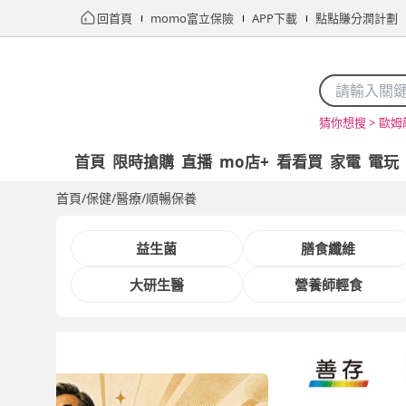
回首頁
momo富立保險
APP下載
點點賺分潤計劃
歐姆
猜你想搜 >
首頁
限時搶購
直播
mo店+
看看買
家電
電玩
首頁
/
保健/醫療
/
順暢保養
益生菌
膳食纖維
大研生醫
營養師輕食