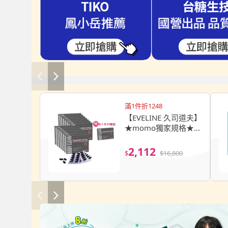
滿1件折1248
【EVELINE 久司道夫】
★momo獨家規格★巴
西酵素強酵囤貨14盒
組(30粒/盒-80種蔬果
2,112
$
$
16,800
纖維.綜合乳酸菌.輕暢
感)