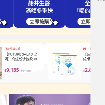
TO
滿1件享9折
唯一官方授權
【FUTURE SALAD 全
【InSeed益
清】高纖新沙拉飲30
級版 K21代
條裝2盒組(14gx30入/
益菌寶 2盒組(
盒)
盒)
9,135
2,856
$
$
11,000
$
$
3,