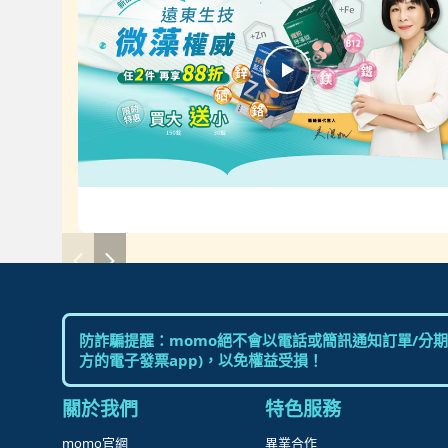
防詐騙提醒：momo絕不會以電話或簡訊通知訂單/分期
方的電子發票app)，以免權益受損！
關於我們
特色服務
momo官網
異業合作