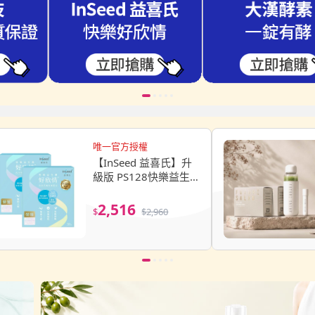
唯一官方授權
【InSeed 益喜氏】升
級版 PS128快樂益生
菌-好欣情 2盒組(30
包/盒)
2,516
$
$
2,960