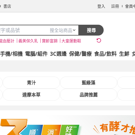
書店
登入
註冊
會員
搜全站商品
搜尋
龍血壓計
義美保久乳
寶齡富錦
大童運動鞋
手機/相機
電腦/組件
3C週邊
保健/醫療
食品/飲料
生鮮
青汁
藍綠藻
達摩本草
品牌推薦