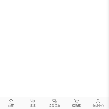
首頁
逛逛
追蹤清單
購物車
會員中心