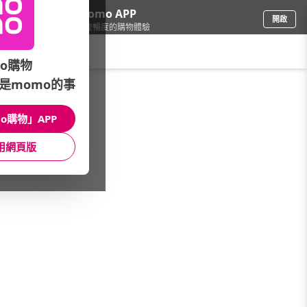
下載momo APP
開啟
給你3倍流暢度的購物體驗
請輸入搜尋關鍵字
o購物
是momo的事
品牌旗艦
/
Lee
o購物」APP
主題/系列
男裝上身
男裝下身
用網頁版
女裝上身
女裝下身
童裝
配件
館長推薦