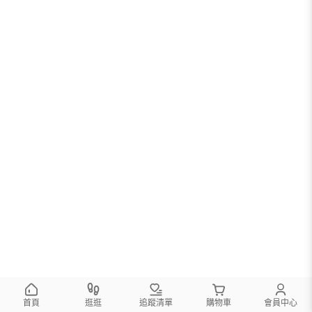
首頁
逛逛
追蹤清單
購物車
會員中心