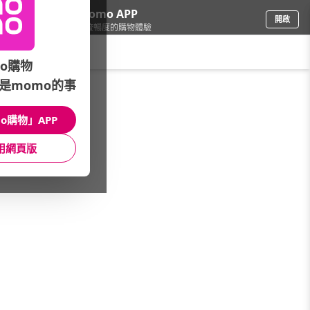
下載momo APP
開啟
給你3倍流暢度的購物體驗
請輸入搜尋關鍵字
o購物
是momo的事
品牌旗艦
/
FOSSIL
/
限時活動
o購物」APP
館長推薦
月銷量
新上市
價格
評價
用網頁版
很抱歉，沒有篩選到符合條件的商品
您可以調整篩選條件試試看